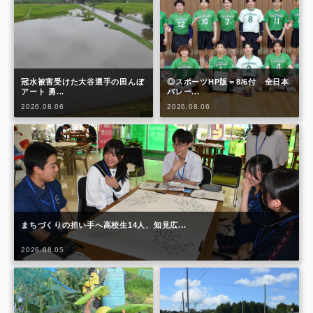
冠水被害受けた大谷選手の田んぼ
◎スポーツHP版＝8/6付 全日本
アート 勇...
バレー...
2026.08.06
2026.08.06
まちづくりの担い手へ高校生14人、知見広...
2026.08.05