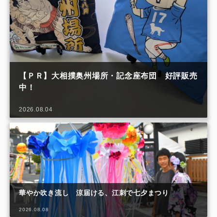
【ＰＲ】大相撲奥州場所・記念座布団 好評販売
中！
2026.08.04
華やか吹き流し 涼届ける、江刺で七夕まつり
2026.08.08