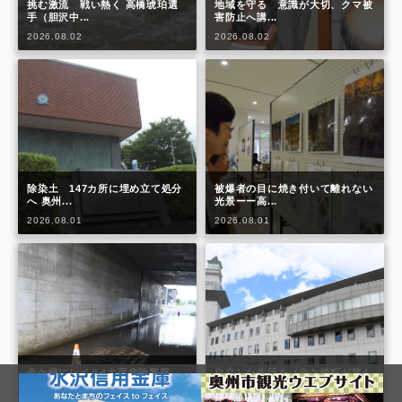
挑む激流 戦い熱く 高橋琥珀選
地域を守る 意識が大切、クマ被
手（胆沢中...
害防止へ講...
2026.08.02
2026.08.02
除染土 147カ所に埋め立て処分
被爆者の目に焼き付いて離れない
へ 奥州...
光景ーー高...
2026.08.01
2026.08.01
金ケ崎にレベル4大雨危険警報
自立した生活を（金ケ崎町が第4
（人的被害な...
期福祉計画...