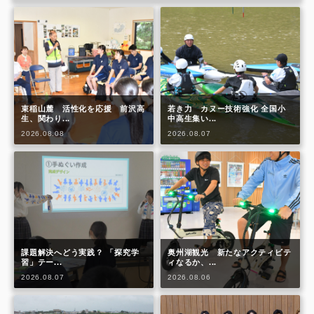
束稲山麓 活性化を応援 前沢高
若き力 カヌー技術強化 全国小
生、関わり...
中高生集い...
2026.08.08
2026.08.07
課題解決へどう実践？ 「探究学
奥州湖観光 新たなアクティビテ
習」テー...
ィなるか、...
2026.08.07
2026.08.06