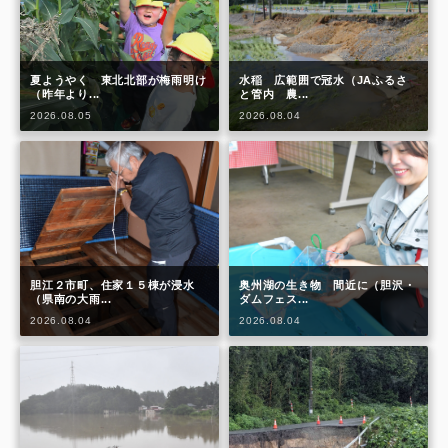
夏ようやく 東北北部が梅雨明け
水稲 広範囲で冠水（JAふるさ
（昨年より...
と管内 農...
2026.08.05
2026.08.04
胆江２市町、住家１５棟が浸水
奥州湖の生き物 間近に（胆沢・
（県南の大雨...
ダムフェス...
2026.08.04
2026.08.04