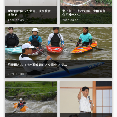
断続的に降った大雨、浸水被害
北上川 一部で氾濫、大雨被害
各地で
住宅浸水や...
2026.08.03
2026.08.03
羽根田さん（リオ五輪銅）と交流会 メダ...
2026.08.03