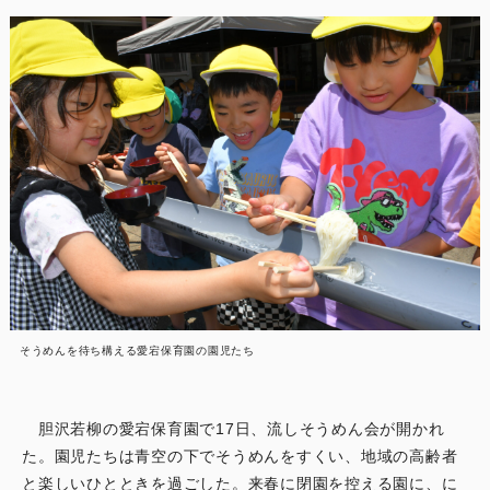
そうめんを待ち構える愛宕保育園の園児たち
胆沢若柳の愛宕保育園で17日、流しそうめん会が開かれ
た。園児たちは青空の下でそうめんをすくい、地域の高齢者
と楽しいひとときを過ごした。来春に閉園を控える園に、に