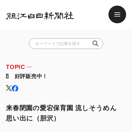
TOPIC
団 好評販売中！
来春閉園の愛宕保育園 流しそうめん
思い出に（胆沢）