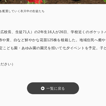
を配置していく衣川中の生徒たち
校長、生徒71人）の2年生16人が26日、学校近くのポケット
赤や黄、白など鮮やかな花苗125株を植栽した。地域住民へ癒
認定こども園・あゆみ園の園児を招いて七夕イベントを予定。子
ください）
一覧に戻る