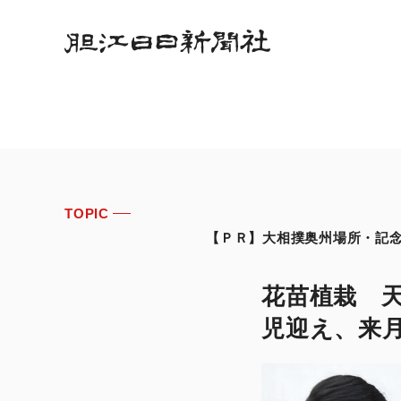
TOPIC
【ＰＲ】大相撲奥州場所・記念座布団
花苗植栽 天
児迎え、来