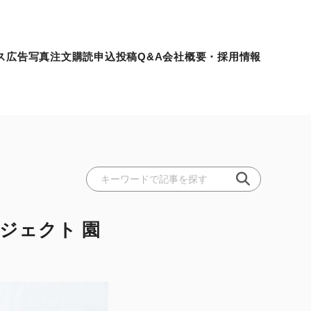
ス
広告
写真注文
購読申込
投稿
Q&A
会社概要・採用情報
ジェクト 園