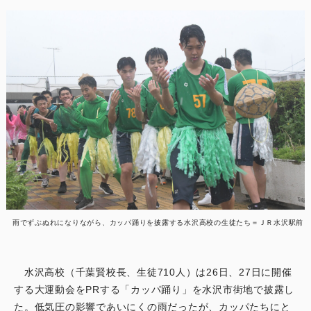
雨でずぶぬれになりながら、カッパ踊りを披露する水沢高校の生徒たち＝ＪＲ水沢駅前
水沢高校（千葉賢校長、生徒710人）は26日、27日に開催
する大運動会をPRする「カッパ踊り」を水沢市街地で披露し
た。低気圧の影響であいにくの雨だったが、カッパたちにと