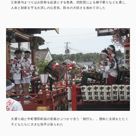
江刺甚句まつりは火防祭を起源とする祭典。消防団による梯子乗りなどを通じ、
人命と財産を守る火消しの心意気、防火の大切さを改めて示した
大通り組と中町豊田町組の音曲がぶつかり合う「相打ち」。懸命に太鼓をたたく
子どもたちに大きな拍手が送られた