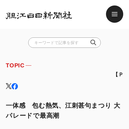
TOPIC
【ＰＲ】大相撲奥州
一体感 包む熱気、江刺甚句まつり 大
パレードで最高潮