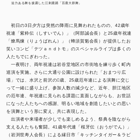
迫力ある舞を披露した江刺鹿踊「百鹿大群舞」
初日の3日夕方は突然の降雨に見舞われたものの、42歳年
祝連「紫粋伝（しすいでん）」（阿部誠会長）と25歳年祝連
「燎馬煉（りょうばれん）」（蜂須賀魁会長）が提供したお
笑いコンビ「テツａｎｄトモ」のスペシャルライブは多くの
人たちでにぎわった。
一夜明け、両年祝連は岩谷堂地区の市街地を練り歩く町内
巡演を実施。さらに大通り公園に設けられた「おまつり広
場」では、水沢と前沢の歳、25歳厄年連による演舞に交じ
って一緒に盛り上げ。参加人数の減少など、近年、胆江地区
の厄年連、年祝連に見られる課題に直面しながらも、お世話
になった人たちへの感謝、明るい地域を創造したいとの思い
を演舞という形に変え、共に表現した。
出演者や来場者が少しでも楽しめるよう、祭典を陰ながら
支える人たちも奮闘。41歳年代連「桜牙伝（おうがでん）」
（岩渕世寿人会長）による縁日市「キッチンタイガー＆ラビ