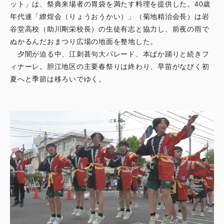
ット」は、祭典来場者の胃袋を満たす料理を提供した。40歳
年代連「繚煌会（りょうおうかい）」（菊地精治会長）は岩
谷堂高校（助川剛栄校長）の生徒有志と協力し、前夜の雨で
ぬかるんだおまつり広場の地面を整地した。
夕闇が迫る中、江刺甚句大パレード、本ばか踊りと続きフ
ィナーレ。胆江地区の主要春祭りは終わり、早苗がなびく初
夏へと季節は移ろいでゆく。