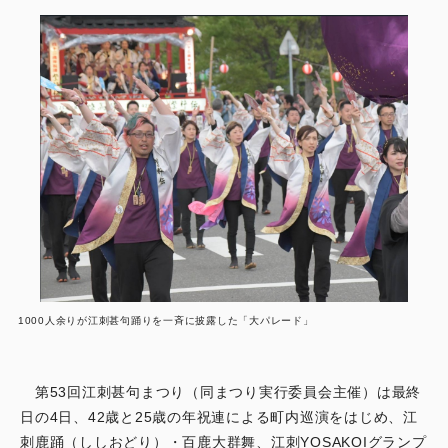
1000人余りが江刺甚句踊りを一斉に披露した「大パレード」
第53回江刺甚句まつり（同まつり実行委員会主催）は最終
日の4日、42歳と25歳の年祝連による町内巡演をはじめ、江
刺鹿踊（ししおどり）・百鹿大群舞、江刺YOSAKOIグランプ