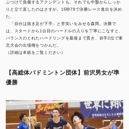
ぶつけて負傷するアクシデントも。それでも中盤からしっか
りと立て直したのはさすが。15秒78で決勝レース進出を決め
た。
「自分は抜き足が下手」と苦笑いをみせる森岡。決勝で
は、スタートから1台目のハードルの入りを丁寧にこなすと、
バランスのとれたハードリングを最後まで貫き、岩手2位で東
北大会の出場権をつかんだ。
（詳細は本紙をご覧ください）
【高総体バドミントン団体】前沢男女が準
優勝