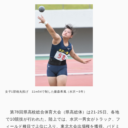
女子1部砲丸投げ 11m54で制した藤森希風（水沢一3年）
第78回県高校総合体育大会（県高総体）は21-25日、各地
で10競技が行われた。陸上では、水沢一男女がトラック、フ
ィールド種目で上位に入り、東北大会出場権を獲得。バドミ