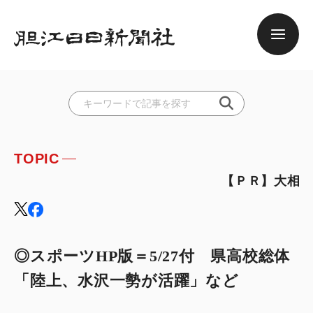
TOPIC
【ＰＲ】大相撲奥州場所・
◎スポーツHP版＝5/27付 県高校総体
「陸上、水沢一勢が活躍」など