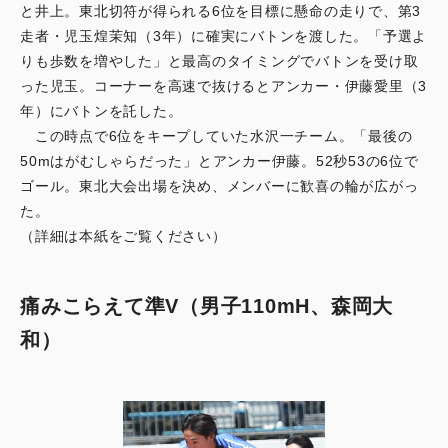
と井上。東北切符が得られる6位を目標に懸命の走りで、第3
走者・児玉煌茉知（3年）に確実にバトンを渡した。「予選よ
りも歩数を増やした」と最高のタイミングでバトンを受け取
った児玉。コーナーを高速で抜けるとアンカー・伊藤愛里（3
年）にバトンを託した。
この時点で6位をキープしていた水沢一チーム。「最後の
50mはがむしゃらだった」とアンカー伊藤。52秒53の6位で
ゴール。東北大会出場を決め、メンバーに歓喜の輪が広がっ
た。
（詳細は本紙をご覧ください）
痛みこらえて準V（男子110mH、森岡大
和）