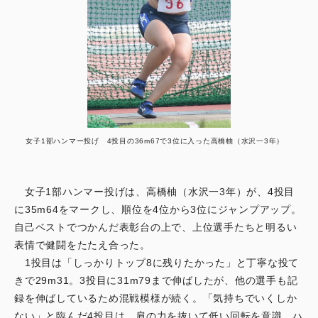
女子1部ハンマー投げ 4投目の36m67で3位に入った高橋柚（水沢一3年）
女子1部ハンマー投げは、高橋柚（水沢一3年）が、4投目
に35m64をマークし、順位を4位から3位にジャンプアップ。
自己ベストでつかんだ表彰台の上で、上位選手たちと明るい
表情で健闘をたたえ合った。
1投目は「しっかりトップ8に残りたかった」と丁寧な投て
きで29m31。3投目に31m79まで伸ばしたが、他の選手も記
録を伸ばしているため混戦模様が続く。「気持ちでいくしか
ない」と臨んだ4投目は、肩の力を抜いて低い回転を意識。ハ