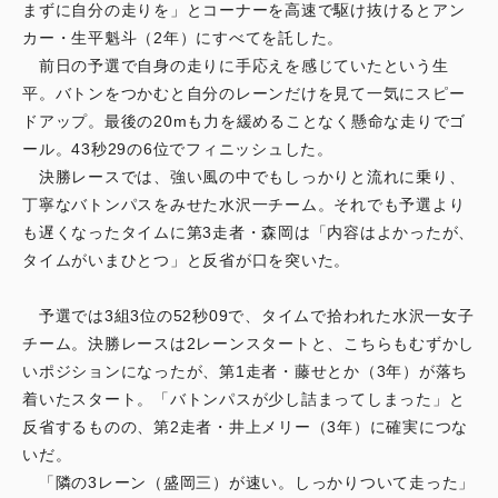
まずに自分の走りを」とコーナーを高速で駆け抜けるとアン
カー・生平魁斗（2年）にすべてを託した。
前日の予選で自身の走りに手応えを感じていたという生
平。バトンをつかむと自分のレーンだけを見て一気にスピー
ドアップ。最後の20mも力を緩めることなく懸命な走りでゴ
ール。43秒29の6位でフィニッシュした。
決勝レースでは、強い風の中でもしっかりと流れに乗り、
丁寧なバトンパスをみせた水沢一チーム。それでも予選より
も遅くなったタイムに第3走者・森岡は「内容はよかったが、
タイムがいまひとつ」と反省が口を突いた。
予選では3組3位の52秒09で、タイムで拾われた水沢一女子
チーム。決勝レースは2レーンスタートと、こちらもむずかし
いポジションになったが、第1走者・藤せとか（3年）が落ち
着いたスタート。「バトンパスが少し詰まってしまった」と
反省するものの、第2走者・井上メリー（3年）に確実につな
いだ。
「隣の3レーン（盛岡三）が速い。しっかりついて走った」