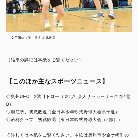
女子団体決勝 前沢-花北青雲
（結果の詳細は本紙をご覧ください）
【このほか主なスポーツニュース】
◇奥州UFC 2戦目ドロー（東北社会人サッカーリーグ2部北
B）
◇胆江勢、初戦敗退（全日本少年軟式野球大会県予選）
◇若柳クラブ 初戦敗退（東日本軟式野球大会（2部））
※詳しくは本紙をご覧ください。本紙は奥州市や金ケ崎町の