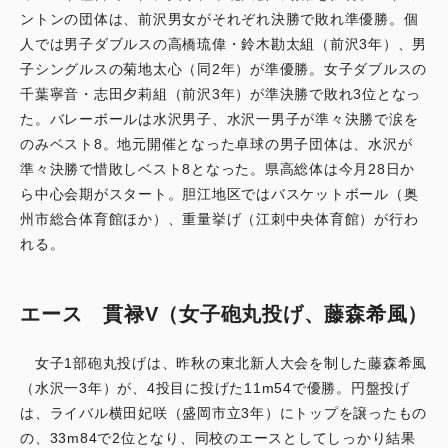
ントンの団体は、前沢男女がそれぞれ決勝で敗れ準優勝。個
人では男子ダブルスの高橋琉偉・鈴木勘太組（前沢3年）、男
子シングルスの菊地太心（同2年）が準優勝。女子ダブルスの
千葉寧音・志田夕莉組（前沢3年）が準決勝で敗れ3位となっ
た。バレーボールは水沢男子、水沢一男子が準々決勝で涙を
のみベスト8。地元開催となった卓球の男子団体は、水沢が
準々決勝で惜敗しベスト8となった。県高総体は今月28日か
ら中心会期がスタート。胆江地区ではバスケットボール（奥
州市総合体育館ほか）、重量挙げ（江刺中央体育館）が行わ
れる。
エース 貫禄V（女子砲丸投げ、藤森希風）
女子1部砲丸投げは、昨秋の東北新人大会を制した藤森希風
（水沢一3年）が、4投目に投げた11m54で優勝。円盤投げ
は、ライバル横田妃咲（盛岡市立3年）にトップを譲ったもの
の、33m84で2位となり、同校のエースとしてしっかり結果