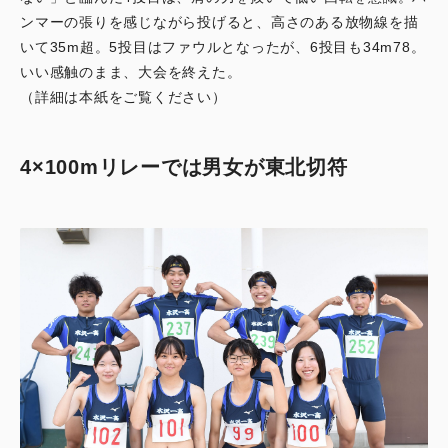
ンマーの張りを感じながら投げると、高さのある放物線を描
いて35m超。5投目はファウルとなったが、6投目も34m78。
いい感触のまま、大会を終えた。
（詳細は本紙をご覧ください）
4×100mリレーでは男女が東北切符