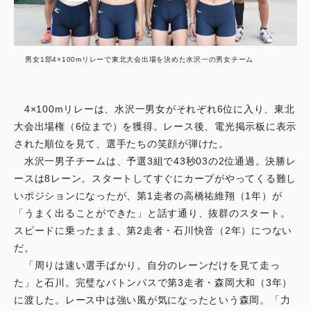
男女1部4×100mリレーで東北大会出場を決めた水沢一の男女チーム
4×100mリレーは、水沢一男女がそれぞれ6位に入り、東北
大会出場権（6位まで）を獲得。レース後、電光掲示板に表示
された順位を見て、選手たちの笑顔が弾けた。
水沢一男子チームは、予選3組で43秒03の2位通過。決勝レ
ースは8レーン。スタートしてすぐにカーブがやってくる難し
いポジションになったが、第1走者の高橋祐維翔（1年）が
「うまく出ることができた」と話す通り、抜群のスタート。
スピードに乗ったまま、第2走者・石川快音（2年）につない
だ。
「周りは速い選手ばかり。自分のレーンだけを見て走っ
た」と石川。完璧なバトンパスで第3走者・森岡大和（3年）
に渡した。レース中は強い風が気になったという森岡。「力