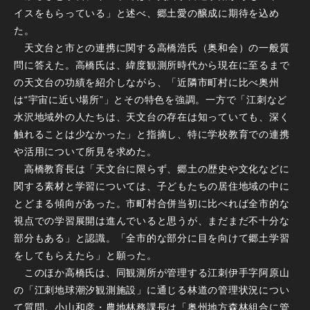
イスをもらっている」と述べ、郷土愛の醸成に期待を込め
た。
天文台と市との連携に関する高橋浩氏（奥和会）の一般質
問に答えた。高橋氏は、緯度観測所時代から現在に至るまで
の天文台の功績を紹介しながら、「近隣市町村に比べ奥州
は“宇宙に近い場所”」とその特色を強調。一方で「江刺など
水沢地域外の人たちは、天文台の存在は知っていても、深く
触れることは少なかった」と指摘し、特に学校教育での連携
や活用について所見を求めた。
高橋教育長は「天文台に限らず、郷土の歴史や文化などに
関する素材と学習については、子どもたちの居住地域の中に
とどまる傾向があった。市町村合併当初に比べれば全市的な
視点での学習展開は進んでいると思うが、まだまだ不十分な
部分もある」と認識。「全市的な部分に目を向けて郷土学習
をしてもらえたら」と願った。
このほか高橋氏は、同観測所が管理する江刺伊手字阿原山
の「江刺地球潮汐観測施設」に通じる林道の管理状況につい
て質問。小山和彦・農地林務課長は「奥州地方森林組合に管