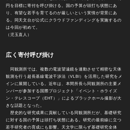
円を目標に寄付を呼び掛ける。国の予算が頭打ち状態にあ
り、有望な若手を育てるのが厳しいという実情が背景にあ
る。同天文台が公式にクラウドファンディングを実施するの
は今回が初めて。
（児玉直人）
広く寄付呼び掛け
同観測所では、複数の電波望遠鏡を連動させて精密な天体
観測を行う超長基線電波干渉法（VLBI）を活用した研究をメ
インに展開している。近年は、本間所長ら同観測所の主要メ
ンバーが参加する国際プロジェクト「イベント・ホライズ
ン・テレスコープ（EHT）」によるブラックホール撮影が大
きな話題となった。
歴史的な研究成果に貢献している同観測所だが、基礎研究
に対する国の予算は頭打ち状態にある。研究の最前線に立つ
若手研究者の育成にも影響。天文学に限らず基礎研究全体