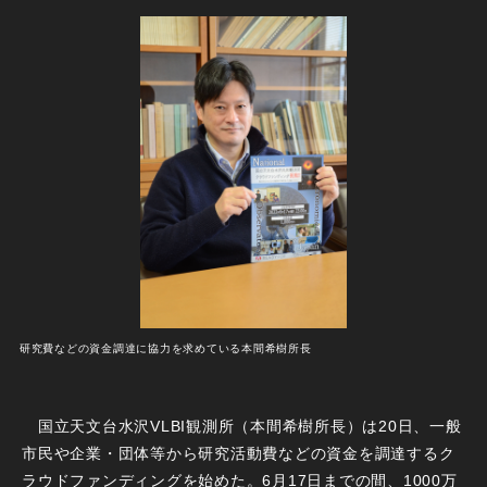
研究費などの資金調達に協力を求めている本間希樹所長
国立天文台水沢VLBI観測所（本間希樹所長）は20日、一般
市民や企業・団体等から研究活動費などの資金を調達するク
ラウドファンディングを始めた。6月17日までの間、1000万