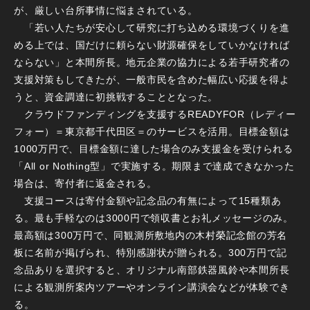
が、厳しい台所事情に悩まされている。
「若い人たちが安心して研究に打ち込める環境づくりを進
める上では、国だけに頼らない財源確保をしていかなければ
ならない」と本間所長。地元企業の協力による若手研究者の
支援対策もしてきたが、一般市民を含めた幅広い応援を得よ
うと、資金調達に初挑戦することとなった。
クラウドファンディングを支援するREADYFOR（レディー
フォー）＝東京都千代田区＝のサービスを活用。目標金額は
1000万円で、目標金額に達した場合のみ支援金を受けられる
「All or Nothing型」で実施する。期限まで達成できなかった
場合は、寄付者に返金される。
支援コースは寄付金額や記念品の有無によって15種類あ
る。最も手軽なのは3000円で領収書とお礼メッセージのみ。
最高額は300万円で、同観測所敷地内の木村榮記念館の芳名
板に名前が掲げられ、特別感謝状が贈られる。300万円で記
念品ありを選択すると、オリジナル南部鉄器風鈴や本間所長
による観測所案内ツアーやオンライン講演会などが体験でき
る。