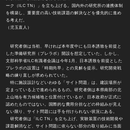
ーク（ILC TN）」を立ち上げる。国内外の研究所の連携体制
を構築し、重要度の高い技術課題の解決などを優先的に進め
る考えだ。
（児玉直人）
研究者側は当初、早ければ本年度中にも日本誘致を前提と
した準備研究所（プレラボ）開設を想定していた。しかし、
文部科学省ILC有識者会議は今年1月、日本誘致を前提とした
プレラボの設置は「時期尚早」との見解を提示。研究開発戦
略の練り直しが求められていた。
特に施設設計などいわゆる「サイト問題」は、建設場所が
定まっている上で進められるもの。研究者側は本県南部の北
上山地を有力候補地と位置付けているが、日本政府が正式に
認めたものではない。国際的な費用分担などの枠組みが見え
ない限り、サイト問題には手を付けられない状況にある。
研究者側は「ILC TN」を立ち上げ、実験装置の技術開発や
課題解消など、サイト問題に依らない部分の取り組みに当面