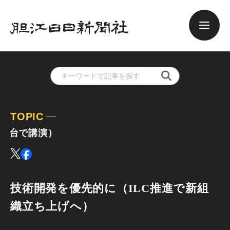
TOPIC
ILC「新
技術開発を優先的に（ILC推進で新組
織立ち上げへ）