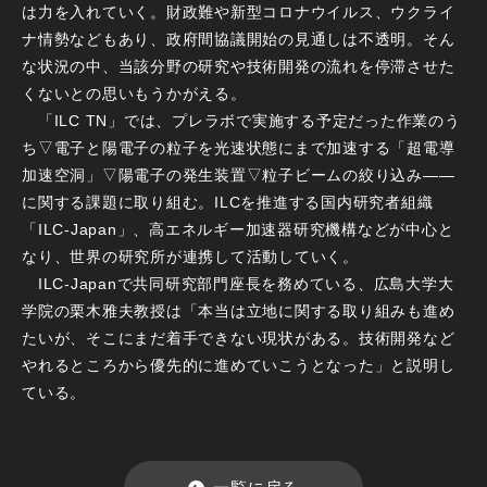
は力を入れていく。財政難や新型コロナウイルス、ウクライ
ナ情勢などもあり、政府間協議開始の見通しは不透明。そん
な状況の中、当該分野の研究や技術開発の流れを停滞させた
くないとの思いもうかがえる。
「ILC TN」では、プレラボで実施する予定だった作業のう
ち▽電子と陽電子の粒子を光速状態にまで加速する「超電導
加速空洞」▽陽電子の発生装置▽粒子ビームの絞り込み――
に関する課題に取り組む。ILCを推進する国内研究者組織
「ILC-Japan」、高エネルギー加速器研究機構などが中心と
なり、世界の研究所が連携して活動していく。
ILC-Japanで共同研究部門座長を務めている、広島大学大
学院の栗木雅夫教授は「本当は立地に関する取り組みも進め
たいが、そこにまだ着手できない現状がある。技術開発など
やれるところから優先的に進めていこうとなった」と説明し
ている。