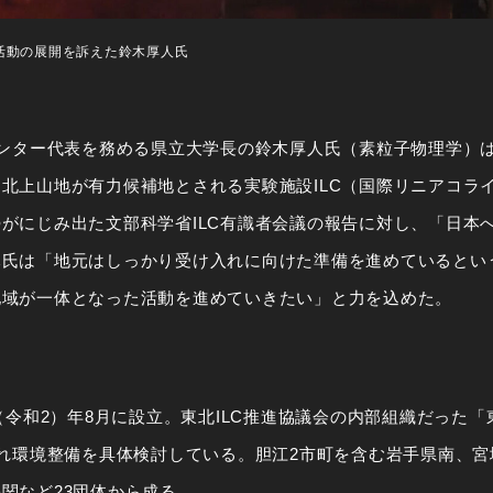
致活動の展開を訴えた鈴木厚人氏
ンター代表を務める県立大学長の鈴木厚人氏（素粒子物理学）は
北上山地が有力候補地とされる実験施設ILC（国際リニアコラ
がにじみ出た文部科学省ILC有識者会議の報告に対し、「日本
木氏は「地元はしっかり受け入れに向けた準備を進めているとい
地域が一体となった活動を進めていきたい」と力を込めた。
（令和2）年8月に設立。東北ILC推進協議会の内部組織だった「
入れ環境整備を具体検討している。胆江2市町を含む岩手県南、宮
関など23団体から成る。