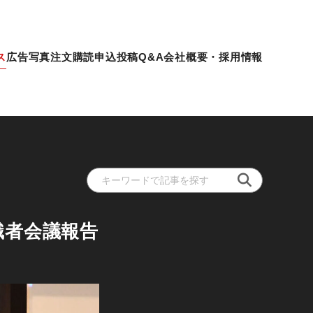
ス
広告
写真注文
購読申込
投稿
Q&A
会社概要・採用情報
識者会議報告