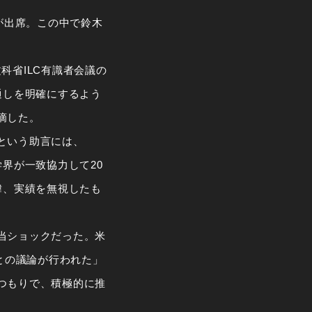
が出席。この中で鈴木
科省ILC有識者会議の
通しを明確にするよう
摘した。
という助言には、
界が一致協力して20
緯、実績を無視したも
当ショックだった。米
だとの議論が行われた」
つもりで、積極的に推