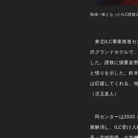
地域一体となったILC誘
東北ILC事業推進セ
沢グランドホテルで、
した。誘致に慎重姿勢
と憤りを示した。鈴
は応援してくれる。
（児玉直人）
同センターは2020
展解消し、ILC受け
手・宮城両県、大学機