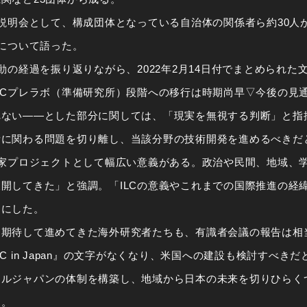
説明会として、構成団体となっている自治体の関係者ら約30人
向について語った。
動の経過を振り返りながら、2022年2月14日付でまとめられた文
LCプレラボ（準備研究所）段階への移行は時期尚早▽今後の見
れない――とした部分に関しては、「現実を無視する判断」と指
に関わる問題を切り離し、当該分野の技術開発を進めるべきだ
国家プロジェクトとして幅広い意義がある。政治や民間、地域、学
開してきた」と強調。「ILCの意義やこれまでの国際推進の経
わにした。
期待して進めてきた海外研究者たちも、有識者会議の報告は相
C in Japan』の文字がなくなり、米国への建設も検討すべき
ールジャパンの体制を構築し、地域から日本の未来を切りひらく
た。