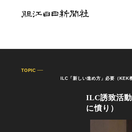
TOPIC
ILC「新しい進め方」必要（KEK機構長、仙台で講演
ILC誘致活
に憤り）