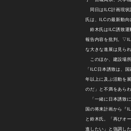
同日はILC計画現状
氏は、ILCの最新動
鈴木氏はILC誘致運
報告内容を批判。▽I
な大きな進展は見ら
このほか、建設場所
「ILC日本誘致は、
年以上に及ぶ活動を展
のだ」と不満をあら
「一緒に日本誘致に
国の将来計画から『IL
と鈴木氏。「再びオ
進したい」と強調し