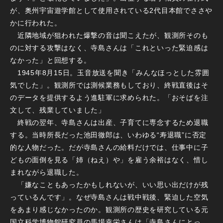
が、奥州宇宙遊学館として使用されている2代目本館でささや
かに行われた。
近隣地域が狙われた爆撃の音は聞こえたが、観測所そのも
のに対する攻撃はなく、寺島さんは「これといった緊迫感は
なかった」と回想する。
1945年8月15日。玉音放送を聞き「みんなほっとした雰囲
気でした」。観測所では測候業務もしており、終戦直後はそ
のデータを提供するよう進駐軍に求められた。「おそばを注
文して、残業していました」
終戦の翌年、寺島さんは出産、子育てに専念するため退職
する。当時所長だった池田徹郎は、いわゆる“寿退職”に否定
的な人物だった。だが寺島さんの給料だけでは、仕事中に子
どもの面倒を見る「姉（ねえ）や」を雇う余裕はなく、惜し
まれながら退職した。
「嫌なこともあったかもしれないが、いい思い出だけが残
っているんです」。なぜ寺島さんは戦中戦後、緊迫した空気
をあまり感じなかったのか。観測所の歴史を研究している元
国立科学博物館研究員の馬場幸栄さんは「寺島さんにとっ