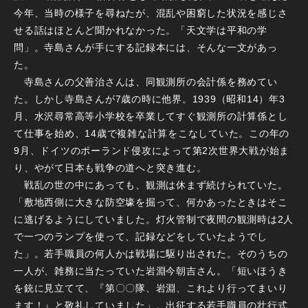
今年、当時の様子を尋ねたが、混乱や困窮した状況を感じさ
せる話はほとんど聞かれなかった。「天文学は平和の学
問」。寺島さんが手にする記録本には、そんな一文があっ
た。
寺島さんの父善治さんは、同観測所の会計係を務めてい
た。しかし寺島さんが7歳の時に他界。1939（昭和14）年3
月、水沢尋常高等小学校を卒業してすぐ観測所の計算係とし
て仕事を始め、14歳で複雑な計算をこなしていた。この年の
9月、ドイツのポーランド侵攻によって第2次世界大戦が始ま
り、やがて日本も戦争の道へと突き進む。
戦乱の世の中にあっても、観測は休まず続けられていた。
「敷地西側に大きな防空壕を掘って、何かあったときはそこ
に逃げるようにしていました。灯火管制で夜間の観測時は2人
で一つのランプを使って、記録などをしていたようでし
た」。若手職員の何人かは戦場に駆り出された。そのうちの
一人が、雑務に当たっていた岩淵今朝吉さん。「短いほうき
を銃に見立てて、『第〇〇隊、岩淵、これより行ってまいり
ます！』と敬礼していました」。出征する若手職員の壮行式