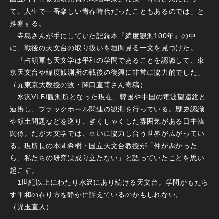
て、人生で一番楽しい青春時代だったこともあるのでは」と
推察する。
寺島さんが手にしていた記録本『緯度観測100年』の中
に、戦後の天文台の取り扱いを垣間見る一文を見つけた。
「占領軍も天文学は平和の学問であることを認識して、東
京天文台や緯度観測所の戦後の復興に非常に協力的でした」
（元東京大教授の故・関口直甫さん寄稿）
水沢VLBI観測所となった現在、韓国や中国の電波望遠鏡と
連携し、ブラックホール関連の観測を行っている。歴史認識
や領土問題などを巡り、ぎくしゃくした雰囲気がある日中韓
関係。だが天文学では、互いに協力し合う世界が広がってい
る。現所長の本間希樹・国立天文台教授が「仲が悪かった
ら、私たちの研究は成り立たない」と語っていたことを思い
起こす。
1世紀以上にわたり水沢にあり続ける天文台。学問がもたら
す平和の在り方を静かに訴えているのかもしれない。
（児玉直人）