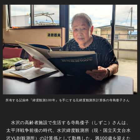
所有する記録本『緯度観測100年』を手にする元緯度観測所計算係の寺島倭子さん
水沢の高齢者施設で生活する寺島倭子（しずこ）さんは、
太平洋戦争前後の時代、水沢緯度観測所（現・国立天文台水
沢VLBI観測所）の計算係として勤務した。満100歳を迎えた