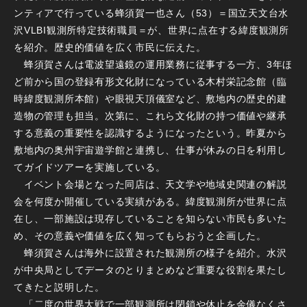
ンティアで行っている蜂須賀一也さん（53）＝国立天文台水
沢VLBI観測所特定技術職員＝が、世界に点在する緯度観測所
を紹介。歴史的価値を広く市民に伝えた。
蜂須賀さんは電波望遠鏡の運用業務に従事する一方、3年ほ
ど前から国の登録有形文化財になっている木村栄記念館（臨
時緯度観測所本館）や眼視天頂儀室など、敷地内の歴史的建
造物の管理も担当。次第に、これら文化財の持つ価値や継承
する意義の重要性を認識するようになったという。昨夏から
敷地内の奥州宇宙遊学館と連携し、仕事が休みの日を利用し
てガイドツアーを実施している。
イベント会場となった同店は、天文学や地域史関連の解説
会を何度か開催している実績がある。緯度観測所が世界に点
在し、一部施設は現存していることを知らない市民も多いた
め、その意義や価値を広く知ってもらおうと企画した。
蜂須賀さんは海外に設置された観測所の様子を紹介。水沢
が中央局としてデータのとりまとめなど重要な役割を果たし
てきたと説明した。
「二度の世界大戦で一部観測所は閉鎖や休止を余儀なくさ